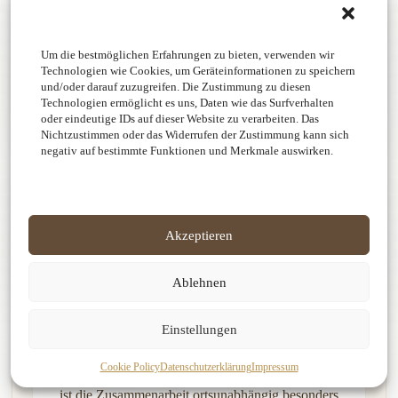
05
Um die bestmöglichen Erfahrungen zu bieten, verwenden wir
Scandaten vorhanden?
Technologien wie Cookies, um Geräteinformationen zu speichern
und/oder darauf zuzugreifen. Die Zustimmung zu diesen
Punktwolke, Downloadlink oder Partnerdaten
Technologien ermöglicht es uns, Daten wie das Surfverhalten
können direkt mitgedacht werden
oder eindeutige IDs auf dieser Website zu verarbeiten. Das
Nichtzustimmen oder das Widerrufen der Zustimmung kann sich
negativ auf bestimmte Funktionen und Merkmale auswirken.
06
Gewünschter Output und Terminbedarf
Akzeptieren
Plan, Modell, beides oder zusätzliche
Dokumentation, plus gewünschter Zeithorizont
Ablehnen
Einstellungen
Direkt besonders in Wien und Ostösterreich, größere
oder passende Projekte projektbezogen auch
Cookie Policy
Datenschutzerklärung
Impressum
österreichweit. Bei bereits vorhandenen Scandaten
ist die Zusammenarbeit ortsunabhängig besonders