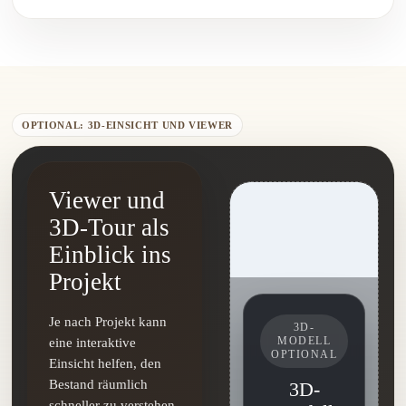
OPTIONAL: 3D-EINSICHT UND VIEWER
Viewer und
3D-Tour als
Einblick ins
Projekt
Je nach Projekt kann
3D-
MODELL
eine interaktive
OPTIONAL
Einsicht helfen, den
Bestand räumlich
3D-
schneller zu verstehen,