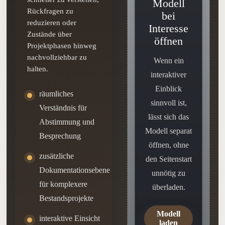
Modell
Rückfragen zu
bei
reduzieren oder
Interesse
Zustände über
öffnen
Projektphasen hinweg
nachvollziehbar zu
Wenn ein
halten.
interaktiver
Einblick
räumliches
sinnvoll ist,
Verständnis für
lässt sich das
Abstimmung und
Modell separat
Besprechung
öffnen, ohne
zusätzliche
den Seitenstart
Dokumentationsebene
unnötig zu
für komplexere
überladen.
Bestandsprojekte
Modell
interaktive Einsicht
laden