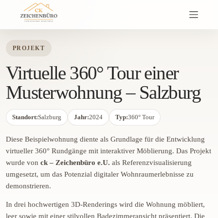
Skip
to
content
PROJEKT
Virtuelle 360° Tour einer
Musterwohnung – Salzburg
Standort:
Salzburg
Jahr:
2024
Typ:
360° Tour
Diese
Beispielwohnung
diente
als
Grundlage
für
die
Entwicklung
virtueller
360°
Rundgänge
mit
interaktiver
Möblierung.
Das
Projekt
wurde
von
ck –
Zeichenbüro
e.
U.
als
Referenzvisualisierung
umgesetzt,
um
das
Potenzial
digitaler
Wohnraumerlebnisse
zu
demonstrieren.
In
drei
hochwertigen
3D-
Renderings
wird
die
Wohnung
möbliert,
leer
sowie
mit
einer
stilvollen
Badezimmeransicht
präsentiert.
Die